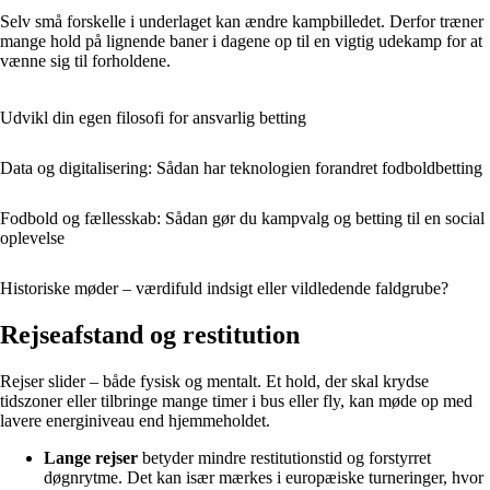
Selv små forskelle i underlaget kan ændre kampbilledet. Derfor træner
mange hold på lignende baner i dagene op til en vigtig udekamp for at
vænne sig til forholdene.
Udvikl din egen filosofi for ansvarlig betting
Data og digitalisering: Sådan har teknologien forandret fodboldbetting
Fodbold og fællesskab: Sådan gør du kampvalg og betting til en social
oplevelse
Historiske møder – værdifuld indsigt eller vildledende faldgrube?
Rejseafstand og restitution
Rejser slider – både fysisk og mentalt. Et hold, der skal krydse
tidszoner eller tilbringe mange timer i bus eller fly, kan møde op med
lavere energiniveau end hjemmeholdet.
Lange rejser
betyder mindre restitutionstid og forstyrret
døgnrytme. Det kan især mærkes i europæiske turneringer, hvor