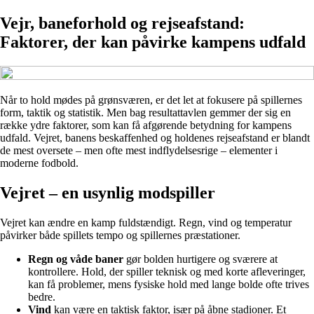
Vejr, baneforhold og rejseafstand:
Faktorer, der kan påvirke kampens udfald
Når to hold mødes på grønsværen, er det let at fokusere på spillernes
form, taktik og statistik. Men bag resultattavlen gemmer der sig en
række ydre faktorer, som kan få afgørende betydning for kampens
udfald. Vejret, banens beskaffenhed og holdenes rejseafstand er blandt
de mest oversete – men ofte mest indflydelsesrige – elementer i
moderne fodbold.
Vejret – en usynlig modspiller
Vejret kan ændre en kamp fuldstændigt. Regn, vind og temperatur
påvirker både spillets tempo og spillernes præstationer.
Regn og våde baner
gør bolden hurtigere og sværere at
kontrollere. Hold, der spiller teknisk og med korte afleveringer,
kan få problemer, mens fysiske hold med lange bolde ofte trives
bedre.
Vind
kan være en taktisk faktor, især på åbne stadioner. Et