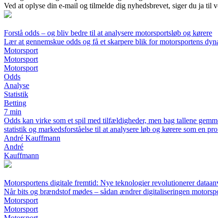
Ved at oplyse din e-mail og tilmelde dig nyhedsbrevet, siger du ja til 
Forstå odds – og bliv bedre til at analysere motorsportsløb og kørere
Lær at gennemskue odds og få et skarpere blik for motorsportens dy
Motorsport
Motorsport
Motorsport
Odds
Analyse
Statistik
Betting
7 min
Odds kan virke som et spil med tilfældigheder, men bag tallene gemmer 
statistik og markedsforståelse til at analysere løb og kørere som en pro
André Kauffmann
André
Kauffmann
Motorsportens digitale fremtid: Nye teknologier revolutionerer dataa
Når bits og brændstof mødes – sådan ændrer digitaliseringen motorsp
Motorsport
Motorsport
Motorsport