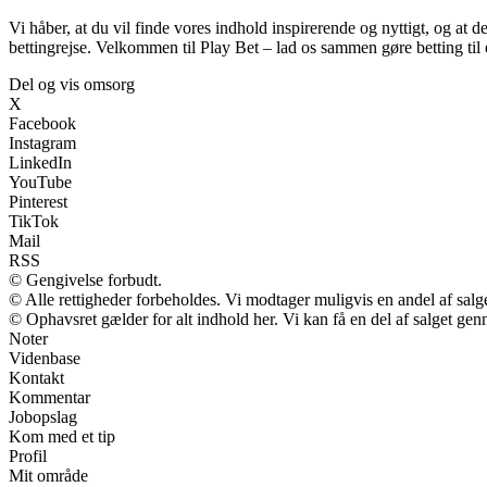
Vi håber, at du vil finde vores indhold inspirerende og nyttigt, og at 
bettingrejse. Velkommen til Play Bet – lad os sammen gøre betting til
Del og vis omsorg
X
Facebook
Instagram
LinkedIn
YouTube
Pinterest
TikTok
Mail
RSS
© Gengivelse forbudt.
© Alle rettigheder forbeholdes. Vi modtager muligvis en andel af salge
© Ophavsret gælder for alt indhold her. Vi kan få en del af salget gen
Noter
Videnbase
Kontakt
Kommentar
Jobopslag
Kom med et tip
Profil
Mit område