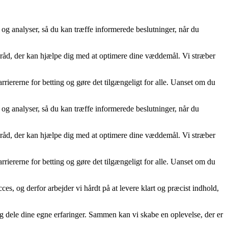
s og analyser, så du kan træffe informerede beslutninger, når du
e råd, der kan hjælpe dig med at optimere dine væddemål. Vi stræber
rriererne for betting og gøre det tilgængeligt for alle. Uanset om du
s og analyser, så du kan træffe informerede beslutninger, når du
e råd, der kan hjælpe dig med at optimere dine væddemål. Vi stræber
rriererne for betting og gøre det tilgængeligt for alle. Uanset om du
cces, og derfor arbejder vi hårdt på at levere klart og præcist indhold,
ål og dele dine egne erfaringer. Sammen kan vi skabe en oplevelse, der er