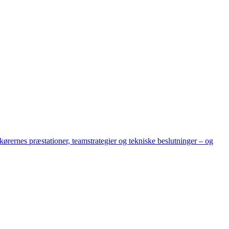
i kørernes præstationer, teamstrategier og tekniske beslutninger – og