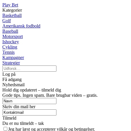
Play Bet
Kategorier
Basketball
Golf
Amerikansk fodbold
Baseball
Motorsport
Ishockey
Cykling
Tennis
Kampagner
Strategier
Log på
Få adgang
Nyhedsmail
Hold dig opdateret – tilmeld dig
Gode tips. Ingen spam. Bare brugbar viden – gratis.
Skriv din mail her
Tilmeld
Du er nu tilmeldt – tak
Jeg har læst og accepterer vilkår og betingelser.