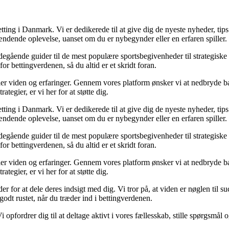
etting i Danmark. Vi er dedikerede til at give dig de nyeste nyheder, tip
ændende oplevelse, uanset om du er nybegynder eller en erfaren spiller.
bdegående guider til de mest populære sportsbegivenheder til strategisk
or bettingverdenen, så du altid er et skridt foran.
deler viden og erfaringer. Gennem vores platform ønsker vi at nedbryde ba
tegier, er vi her for at støtte dig.
etting i Danmark. Vi er dedikerede til at give dig de nyeste nyheder, tip
ændende oplevelse, uanset om du er nybegynder eller en erfaren spiller.
bdegående guider til de mest populære sportsbegivenheder til strategisk
or bettingverdenen, så du altid er et skridt foran.
deler viden og erfaringer. Gennem vores platform ønsker vi at nedbryde ba
tegier, er vi her for at støtte dig.
r for at dele deres indsigt med dig. Vi tror på, at viden er nøglen til su
godt rustet, når du træder ind i bettingverdenen.
 Vi opfordrer dig til at deltage aktivt i vores fællesskab, stille spørgsm