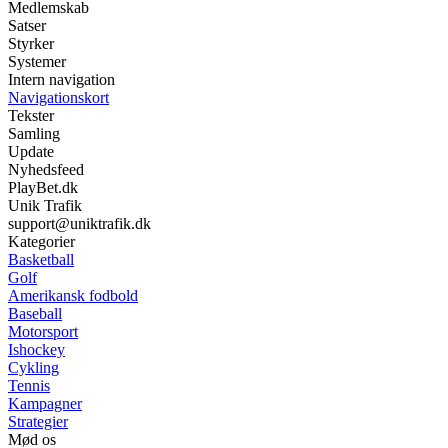
Medlemskab
Satser
Styrker
Systemer
Intern navigation
Navigationskort
Tekster
Samling
Update
Nyhedsfeed
PlayBet.dk
Unik Trafik
support@uniktrafik.dk
Kategorier
Basketball
Golf
Amerikansk fodbold
Baseball
Motorsport
Ishockey
Cykling
Tennis
Kampagner
Strategier
Mød os