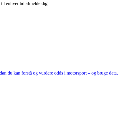
til enhver tid afmelde dig.
ordan du kan forstå og vurdere odds i motorsport – og bruge data,