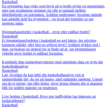
Basketball
En sejrsrække kan virke som bevis på et holds styrke og momentum,
men bag resultaterne gemmer sig ofte et samspil mellem
tilfældigheder og præstation. Artiklen undersøger, hvordan statistik
kan adskille held fra dygtighed – og hvad det fortæller os om
sportens natur.
Hjemmebanefordel i basketball – myte eller målbar fordel?
Basketball
Er hjemmebanefordelen i basketball en reel faktor, der påvirker
kampens udfald, eller blot en sejlivet myte? Artiklen dykker ned i
data, psykologi og strategi for at finde ud af, om hjemmebanen
virkelig giver holdet et målbart forspring.
Kombinér dine kampobservationer med statistiske data og styrk din
basketballanalyse
Basketball
Lær, hvordan du kan løfte din basketballanalyse ved at
sammenholde det, du ser på banen, med statistiske nøgletal. Uanset
om du er træner, fan eller bettor, giver denne tilgang dig et skarpere
blik for spillets mønstre og tendenser.
Live betting i basketball: Hvor stor indflydelse har timeouts og
foulproblemer?
Basketball