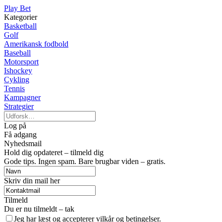
Play Bet
Kategorier
Basketball
Golf
Amerikansk fodbold
Baseball
Motorsport
Ishockey
Cykling
Tennis
Kampagner
Strategier
Log på
Få adgang
Nyhedsmail
Hold dig opdateret – tilmeld dig
Gode tips. Ingen spam. Bare brugbar viden – gratis.
Skriv din mail her
Tilmeld
Du er nu tilmeldt – tak
Jeg har læst og accepterer vilkår og betingelser.