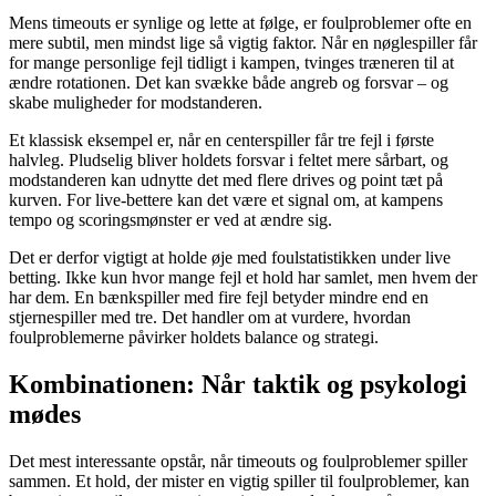
Mens timeouts er synlige og lette at følge, er foulproblemer ofte en
mere subtil, men mindst lige så vigtig faktor. Når en nøglespiller får
for mange personlige fejl tidligt i kampen, tvinges træneren til at
ændre rotationen. Det kan svække både angreb og forsvar – og
skabe muligheder for modstanderen.
Et klassisk eksempel er, når en centerspiller får tre fejl i første
halvleg. Pludselig bliver holdets forsvar i feltet mere sårbart, og
modstanderen kan udnytte det med flere drives og point tæt på
kurven. For live-bettere kan det være et signal om, at kampens
tempo og scoringsmønster er ved at ændre sig.
Det er derfor vigtigt at holde øje med foulstatistikken under live
betting. Ikke kun hvor mange fejl et hold har samlet, men hvem der
har dem. En bænkspiller med fire fejl betyder mindre end en
stjernespiller med tre. Det handler om at vurdere, hvordan
foulproblemerne påvirker holdets balance og strategi.
Kombinationen: Når taktik og psykologi
mødes
Det mest interessante opstår, når timeouts og foulproblemer spiller
sammen. Et hold, der mister en vigtig spiller til foulproblemer, kan