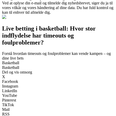
Ved at oplyse din e-mail og tilmelde dig nyhedsbrevet, siger du ja til
vores vilkår og vores håndtering af dine data. Du har fuld kontrol og
kan til enhver tid afmelde dig.
Live betting i basketball: Hvor stor
indflydelse har timeouts og
foulproblemer?
Forstå hvordan timeouts og foulproblemer kan vende kampen – og
dine live bets
Basketball
Basketball
Del og vis omsorg
X
Facebook
Instagram
LinkedIn
YouTube
Pinterest
TikTok
Mail
RSS