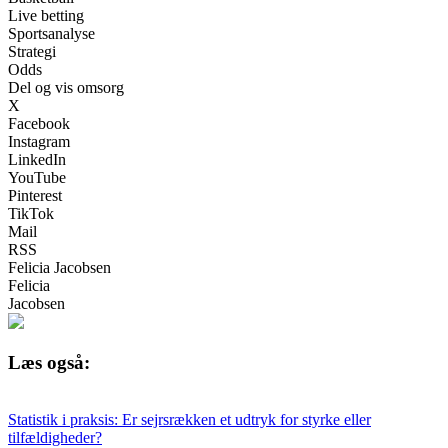
Live betting
Sportsanalyse
Strategi
Odds
Del og vis omsorg
X
Facebook
Instagram
LinkedIn
YouTube
Pinterest
TikTok
Mail
RSS
Felicia Jacobsen
Felicia
Jacobsen
Læs også:
Statistik i praksis: Er sejrsrækken et udtryk for styrke eller
tilfældigheder?