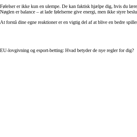
Følelser er ikke kun en ulempe. De kan faktisk hjælpe dig, hvis du lærer
Nøglen er balance – at lade følelserne give energi, men ikke styre besl
At forstå dine egne reaktioner er en vigtig del af at blive en bedre spill
EU-lovgivning og esport-betting: Hvad betyder de nye regler for dig?