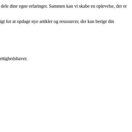
l og dele dine egne erfaringer. Sammen kan vi skabe en oplevelse, der er
igt for at opdage nye artikler og ressourcer, der kan berige din
ettighedshaver.