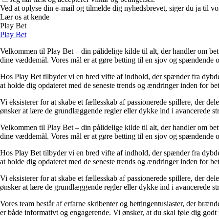
Ved at oplyse din e-mail og tilmelde dig nyhedsbrevet, siger du ja til vo
Lær os at kende
Play Bet
Play Bet
Velkommen til Play Bet – din pålidelige kilde til alt, der handler om be
dine væddemål. Vores mål er at gøre betting til en sjov og spændende op
Hos Play Bet tilbyder vi en bred vifte af indhold, der spænder fra dybd
at holde dig opdateret med de seneste trends og ændringer inden for bett
Vi eksisterer for at skabe et fællesskab af passionerede spillere, der d
ønsker at lære de grundlæggende regler eller dykke ind i avancerede strate
Velkommen til Play Bet – din pålidelige kilde til alt, der handler om be
dine væddemål. Vores mål er at gøre betting til en sjov og spændende op
Hos Play Bet tilbyder vi en bred vifte af indhold, der spænder fra dybd
at holde dig opdateret med de seneste trends og ændringer inden for bett
Vi eksisterer for at skabe et fællesskab af passionerede spillere, der d
ønsker at lære de grundlæggende regler eller dykke ind i avancerede strate
Vores team består af erfarne skribenter og bettingentusiaster, der brænder
er både informativt og engagerende. Vi ønsker, at du skal føle dig godt 