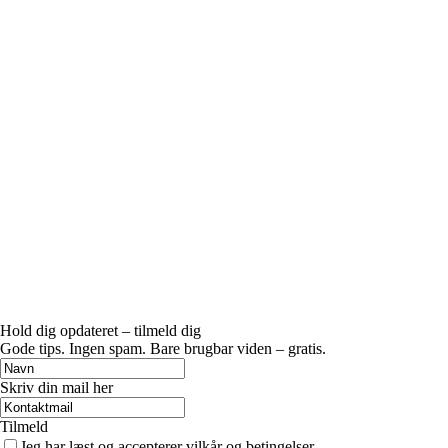
Hold dig opdateret – tilmeld dig
Gode tips. Ingen spam. Bare brugbar viden – gratis.
Skriv din mail her
Tilmeld
Jeg har læst og accepterer vilkår og betingelser.