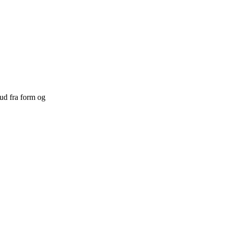
ud fra form og