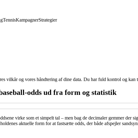
ng
Tennis
Kampagner
Strategier
res vilkår og vores håndtering af dine data. Du har fuld kontrol og kan t
seball-odds ud fra form og statistik
oddsene virke som et simpelt tal – men bag de decimaler gemmer der si
holdenes aktuelle form for at fastsætte odds, der både afspejler sandsynli