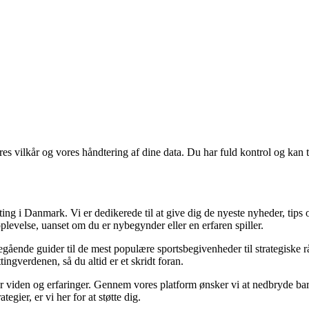
res vilkår og vores håndtering af dine data. Du har fuld kontrol og kan t
tting i Danmark. Vi er dedikerede til at give dig de nyeste nyheder, tips
levelse, uanset om du er nybegynder eller en erfaren spiller.
egående guider til de mest populære sportsbegivenheder til strategiske 
ingverdenen, så du altid er et skridt foran.
eler viden og erfaringer. Gennem vores platform ønsker vi at nedbryde bar
gier, er vi her for at støtte dig.