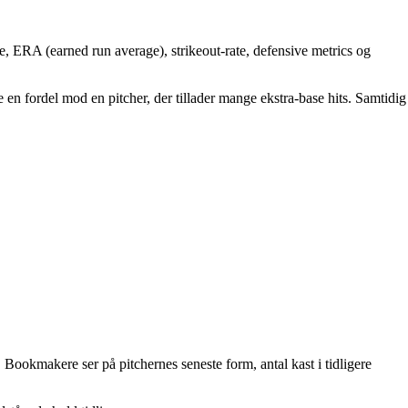
, ERA (earned run average), strikeout-rate, defensive metrics og
en fordel mod en pitcher, der tillader mange ekstra-base hits. Samtidig
 Bookmakere ser på pitchernes seneste form, antal kast i tidligere