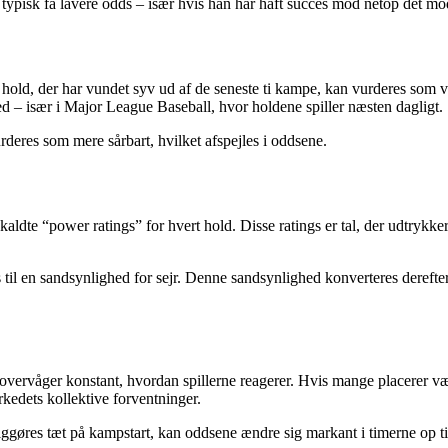
d typisk få lavere odds – især hvis han har haft succes mod netop det mo
t hold, der har vundet syv ud af de seneste ti kampe, kan vurderes som v
d – især i Major League Baseball, hvor holdene spiller næsten dagligt.
rderes som mere sårbart, hvilket afspejles i oddsene.
aldte “power ratings” for hvert hold. Disse ratings er tal, der udtrykke
 til en sandsynlighed for sejr. Denne sandsynlighed konverteres deref
overvåger konstant, hvordan spillerne reagerer. Hvis mange placerer væd
kedets kollektive forventninger.
liggøres tæt på kampstart, kan oddsene ændre sig markant i timerne op til