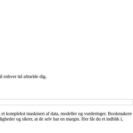
il enhver tid afmelde dig.
g et komplekst maskineri af data, modeller og vurderinger. Bookmakere
gheder og sikrer, at de selv har en margin. Her får du et indblik i,