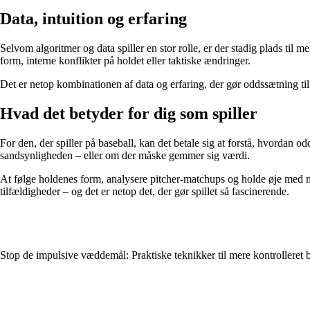
Data, intuition og erfaring
Selvom algoritmer og data spiller en stor rolle, er der stadig plads til
form, interne konflikter på holdet eller taktiske ændringer.
Det er netop kombinationen af data og erfaring, der gør oddssætning ti
Hvad det betyder for dig som spiller
For den, der spiller på baseball, kan det betale sig at forstå, hvordan o
sandsynligheden – eller om der måske gemmer sig værdi.
At følge holdenes form, analysere pitcher-matchups og holde øje med m
tilfældigheder – og det er netop det, der gør spillet så fascinerende.
Stop de impulsive væddemål: Praktiske teknikker til mere kontrolleret b