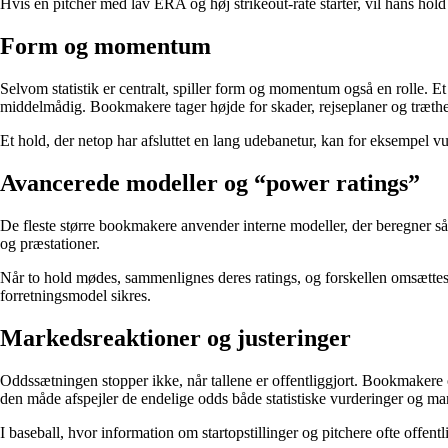
Hvis en pitcher med lav ERA og høj strikeout-rate starter, vil hans hol
Form og momentum
Selvom statistik er centralt, spiller form og momentum også en rolle. E
middelmådig. Bookmakere tager højde for skader, rejseplaner og træthe
Et hold, der netop har afsluttet en lang udebanetur, kan for eksempel vu
Avancerede modeller og “power ratings”
De fleste større bookmakere anvender interne modeller, der beregner såk
og præstationer.
Når to hold mødes, sammenlignes deres ratings, og forskellen omsættes
forretningsmodel sikres.
Markedsreaktioner og justeringer
Oddssætningen stopper ikke, når tallene er offentliggjort. Bookmakere 
den måde afspejler de endelige odds både statistiske vurderinger og mar
I baseball, hvor information om startopstillinger og pitchere ofte offent