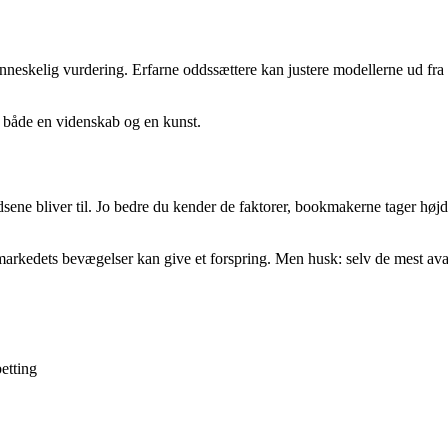
 menneskelig vurdering. Erfarne oddssættere kan justere modellerne ud fra
l både en videnskab og en kunst.
ddsene bliver til. Jo bedre du kender de faktorer, bookmakerne tager højd
arkedets bevægelser kan give et forspring. Men husk: selv de mest avan
etting