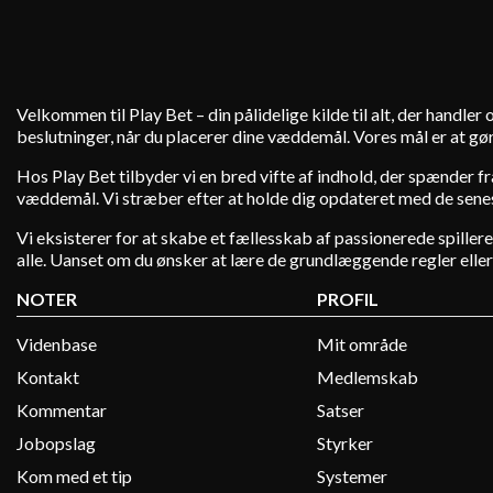
Velkommen til Play Bet – din pålidelige kilde til alt, der handle
beslutninger, når du placerer dine væddemål. Vores mål er at gør
Hos Play Bet tilbyder vi en bred vifte af indhold, der spænder 
væddemål. Vi stræber efter at holde dig opdateret med de senest
Vi eksisterer for at skabe et fællesskab af passionerede spiller
alle. Uanset om du ønsker at lære de grundlæggende regler eller d
NOTER
PROFIL
Videnbase
Mit område
Kontakt
Medlemskab
Kommentar
Satser
Jobopslag
Styrker
Kom med et tip
Systemer