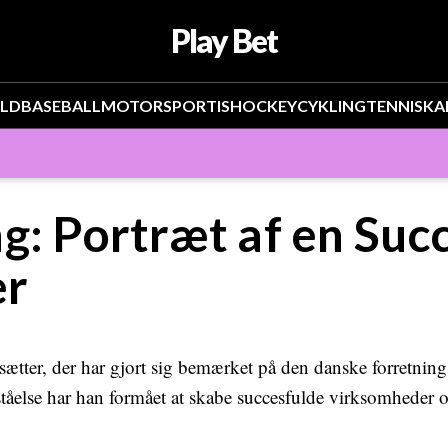
Play Bet
OLD
BASEBALL
MOTORSPORT
ISHOCKEY
CYKLING
TENNIS
KA
g: Portræt af en Suc
er
sætter, der har gjort sig bemærket på den danske forretnin
rståelse har han formået at skabe succesfulde virksomheder