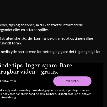
heder, tips og analyser, så du kan træffe informerede
ynder eller en erfaren spiller.
 strategiske råd, der kan hjælpe dig med at optimere dine
 skridt foran.
t nedbryde barriererne for betting og gøre det tilgængeligt for
ode tips. Ingen spam. Bare
rugbar viden – gratis.
TILMELD
d at oplyse din e-mail og tilmelde dig nyhedsbrevet, siger du ja til vores
lkår og vores håndtering af dine data. Du har fuld kontrol og kan til enhver
d afmelde dig.