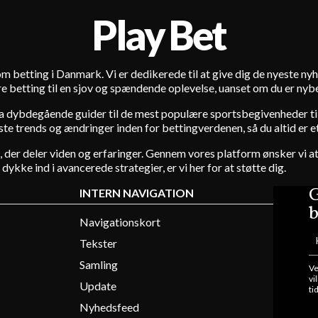
Play Bet
r om betting i Danmark. Vi er dedikerede til at give dig de nyeste ny
e betting til en sjov og spændende oplevelse, uanset om du er nybeg
fra dybdegående guider til de mest populære sportsbegivenheder til
e trends og ændringer inden for bettingverdenen, så du altid er et
e, der deler viden og erfaringer. Gennem vores platform ønsker vi a
ykke ind i avancerede strategier, er vi her for at støtte dig.
G
INTERN NAVIGATION
b
Navigationskort
Tekster
Samling
Ve
vi
Update
ti
Nyhedsfeed