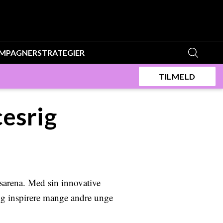
MPAGNER
STRATEGIER
TILMELD
cesrig
gsarena. Med sin innovative
 og inspirere mange andre unge