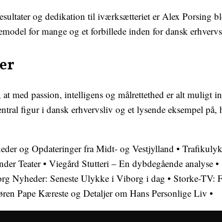
ultater og dedikation til iværksætteriet er Alex Porsing bl
emodel for mange og et forbillede inden for dansk erhvervs
er
, at med passion, intelligens og målrettethed er alt muligt 
ntral figur i dansk erhvervsliv og et lysende eksempel på,
der og Opdateringer fra Midt- og Vestjylland
•
Trafikulyk
nder Teater
•
Viegård Stutteri – En dybdegående analyse
•
rg Nyheder: Seneste Ulykke i Viborg i dag
•
Storke-TV: F
øren Pape Kæreste og Detaljer om Hans Personlige Liv
•